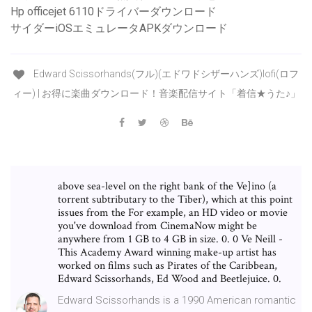
Hp officejet 6110ドライバーダウンロード
サイダーiOSエミュレータAPKダウンロード
Edward Scissorhands(フル)(エドワドシザーハンズ)lofi(ロフ
ィー) | お得に楽曲ダウンロード！音楽配信サイト「着信★うた♪」
above sea-level on the right bank of the Ve]ino (a
torrent subtributary to the Tiber), which at this point
issues from the For example, an HD video or movie
you've download from CinemaNow might be
anywhere from 1 GB to 4 GB in size. 0. 0 Ve Neill -
This Academy Award winning make-up artist has
worked on films such as Pirates of the Caribbean,
Edward Scissorhands, Ed Wood and Beetlejuice. 0.
Edward Scissorhands is a 1990 American romantic