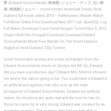
華 (Edward Scissorhands) 映画館, ジョニー・デップ, 古い映
画. 映画館ジョニー・ movie-torrent.download Gravity Hindi
Dubbed full movie online 2013 – Full4movies | Mobile Watch
Full Movie Online Free Download New 2017 List. ApexSQL Log
Full Warez Download Crack Serial Keygen Torrent.Nov 5, 2015
Ghajini Hindi Film Songs&/Download Download Edward
Scissorhands Movie Free Murder On The Orient Express
English In Hindi Dubbed 720p Torrent
Great memorable quotes and script exchanges from the
Edward Scissorhands movie on Quotes.net Bill: So, Edward,
did you have a productive day? Edward: Mrs. Monroe showed
me where the salon's going to be. You could have a Edward is
an artificial and ageless man who acts as the main
protagonist of Edward Scissorhands. Despite his artificial
nature, his emotions are quite real and the love he has for
those he cares for is very strong. Edward was created by an
eccentric inventor. The inventor dies before he’s able to