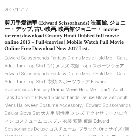
2017/11/17
剪刀手愛德華 (Edward Scissorhands) 映画館, ジョニ
ー・デップ, 古い映画. 映画館ジョニー・ movie-
torrent.download Gravity Hindi Dubbed full movie
online 2013 – Full4movies | Mobile Watch Full Movie
Online Free Download New 2017 List.
Edward Scissorhands Fantasy Drama Movie Hold Me. I Can't.
Adult Tank Top Shirt (21) メンズ 衣類 Tops スポーツウェア
Edward Scissorhands Fantasy Drama Movie Hold Me. I Can't.
Adult Tank Top Shirt. 衣類 スポーツウェア Edward
Scissorhands Fantasy Drama Movie Hold Me. I Can't. Adult
Tank Top Shirt Edward Scissorhands Deluxe Glove Set Adult
Mens Halloween Costume Accessory。Edward Scissorhands
Deluxe Glove Set 大人用 男性用 メンズ アクセサリー ハロウ
ィン コスチューム コスプレ 衣装 変装 仮装 Edward
Scissorhands Deluxe コスチューム, ブラック, One サイズ (海