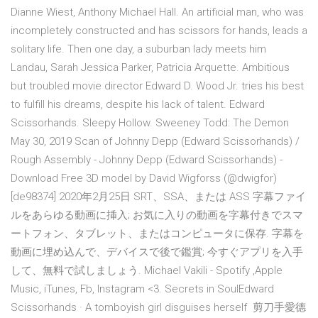
Dianne Wiest, Anthony Michael Hall. An artificial man, who was
incompletely constructed and has scissors for hands, leads a
solitary life. Then one day, a suburban lady meets him
Landau, Sarah Jessica Parker, Patricia Arquette. Ambitious
but troubled movie director Edward D. Wood Jr. tries his best
to fulfill his dreams, despite his lack of talent. Edward
Scissorhands. Sleepy Hollow. Sweeney Todd: The Demon
May 30, 2019 Scan of Johnny Depp (Edward Scissorhands) /
Rough Assembly - Johnny Depp (Edward Scissorhands) -
Download Free 3D model by David Wigforss (@dwigfor)
[de98374] 2020年2月25日 SRT、SSA、または ASS 字幕ファイ
ルをあらゆる動画に挿入; お気に入りの動画を字幕付きでスマ
ートフォン、タブレット、またはコンピュータに保存. 字幕を
動画に埋め込んで、デバイスで後で鑑賞; 今すぐアプリを入手
して、無料で試しましょう. Michael Vakili - Spotify ,Apple
Music, iTunes, Fb, Instagram <3. Secrets in SoulEdward
Scissorhands · A tomboyish girl disguises herself 剪刀手愛德